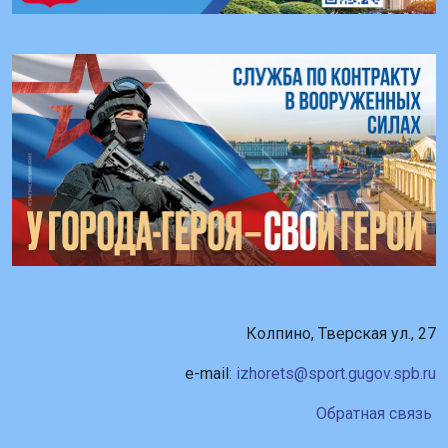
Колпино, Тверская ул., 27
e-mail:
izhorets@sport.gugov.spb.ru
Обратная связь